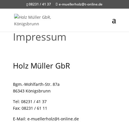
08231 / 41 37
e-muellerholz@t-online.de
Impressum
Holz Müller GbR
Bgm.-Wohlfarth-Str. 87a
86343 Königsbrunn
Tel:
08231 / 41 37
Fax: 08231 / 61 11
E-Mail:
e-muellerholz@t-online.de